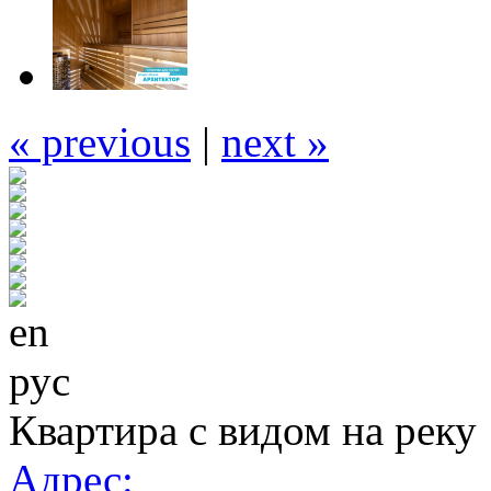
« previous
|
next »
en
рус
Квартира с видом на реку
Адрес: