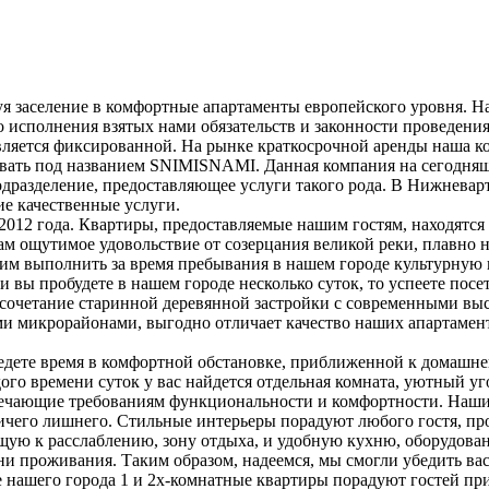
я заселение в комфортные апартаменты европейского уровня. Н
о исполнения взятых нами обязательств и законности проведени
вляется фиксированной. На рынке краткосрочной аренды наша ком
овать под названием SNIMISNAMI. Данная компания на сегодняш
одразделение, предоставляющее услуги такого рода. В Нижневар
е качественные услуги.
012 года. Квартиры, предоставляемые нашим гостям, находятся в
м ощутимое удовольствие от созерцания великой реки, плавно 
им выполнить за время пребывания в нашем городе культурную
вы пробудете в нашем городе несколько суток, то успеете посети
е сочетание старинной деревянной застройки с современными 
и микрорайонами, выгодно отличает качество наших апартамент
ведете время в комфортной обстановке, приближенной к домашне
ждого времени суток у вас найдется отдельная комната, уютный
твечающие требованиям функциональности и комфортности. Наши
 ничего лишнего. Стильные интерьеры порадуют любого гостя, пр
щую к расслаблению, зону отдыха, и удобную кухню, оборудова
ни проживания. Таким образом, надеемся, мы смогли убедить ва
е нашего города 1 и 2х-комнатные квартиры порадуют гостей при