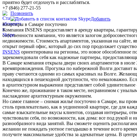
приятно будет отдохнуть и расслабляться.
+7 (846) 277-21-55
Позвонить
Добавить
Квартиры в Самаре посуточно
Компания INSENS предоставляет в аренду квартиры, гарантиру
собственности компании, что является залогом добросовестног
недвижимости. Стоимость апартаментов, указанная на сайте, я
открыт первый офис, который до сих пор продолжает существ
INSENS
ориентирована на регионы, это новое обособленное п
зарекомендовали себя как надежные партнеры, предоставляющи
В Самаре компания открыла двери своих апартаментов в июле 2
времяпровождения. Прогулка по набережной Волги доставит ва
праву считаются одними из самых красивых на Волге. Желающ
находящихся в пешеходной доступности, что немаловажно. Если 
в архитектурном выражении представляет собой удивительно
Конечно же, проживание в таком месте, несравнимом с унылым
наслаждение архитектурным окружением.
Но самое главное – снимая жильё посуточно в Самаре, вы про
столь привлекательно, как в уединенной квартире, где для ка
самые взыскательные вкусы клиентов, создавая интерьеры, о
чувствовали себя, по возможности, как дома: все под рукой и
разнообразного вида занятий. Вы сможете оценить располагаю
желании не покидать уютное гнездышко в течение всего време
получите максимальные удобства за адекватные цены. В центр