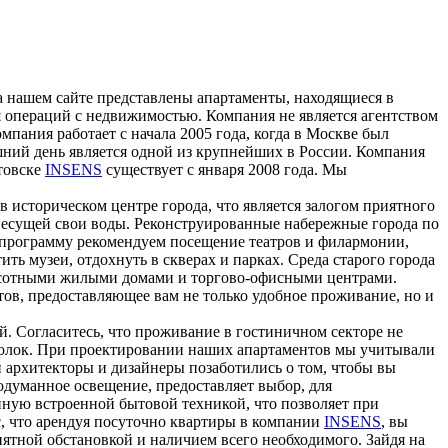
а нашем сайте представлены апартаменты, находящиеся в
я операций с недвижимостью. Компания не является агентством
пания работает с начала 2005 года, когда в Москве был
ний день является одной из крупнейших в России. Компания
товске
INSENS
существует с января 2008 года. Мы
 историческом центре города, что является залогом приятного
несущей свои воды. Реконструированные набережные города по
 программу рекомендуем посещение театров и филармонии,
ть музеи, отдохнуть в скверах и парках. Среда старого города
высотными жилыми домами и торгово-офисными центрами.
ов, предоставляющее вам не только удобное проживание, но и
й. Согласитесь, что проживание в гостиничном секторе не
 уголок. При проектировании наших апартаментов мы учитывали
 архитекторы и дизайнеры позаботились о том, чтобы вы
одуманное освещение, предоставляет выбор, для
нную встроенной бытовой техникой, что позволяет при
с, что арендуя посуточно квартиры в компании
INSENS
, вы
ятной обстановкой и наличием всего необходимого. Зайдя на