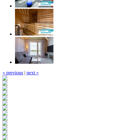
« previous
|
next »