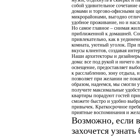
собой удивительное сочетание
домами и торгово-офисными це
микрорайонами, выгодно отлич
удобное проживание, но и нас
Но самое главное – снимая жил
приближенной к домашней. Согл
привлекательно, как в уединенн
комната, уютный уголок. При 
вкусы клиентов, создавая инт
Наши архитекторы и дизайнеры 
дома: все под рукой и ничего 
освещение, предоставляет выбо
к расслаблению, зону отдыха, 
позволяет при желании не пок
образом, надеемся, мы смогли 
получите максимальные удобств
квартиры порадуют гостей прия
сможете быстро и удобно выбр
привычек. Краткосрочное пребы
приятные воспоминания и жела
Возможно, если в
захочется узнать