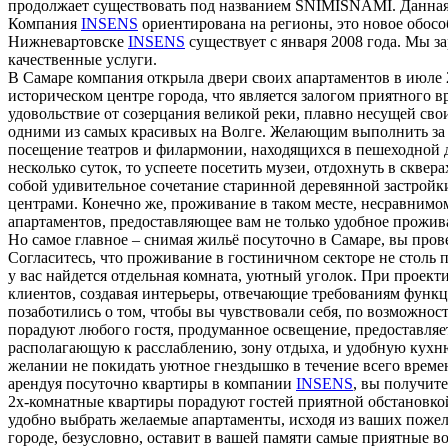
продолжает существовать под названием SNIMISNAMI. Данная 
Компания
INSENS
ориентирована на регионы, это новое обосо
Нижневартовске
INSENS
существует с января 2008 года. Мы 
качественные услуги.
В Самаре компания открыла двери своих апартаментов в июле 
историческом центре города, что является залогом приятного
удовольствие от созерцания великой реки, плавно несущей св
одними из самых красивых на Волге. Желающим выполнить за
посещение театров и филармонии, находящихся в пешеходной д
несколько суток, то успеете посетить музеи, отдохнуть в скве
собой удивительное сочетание старинной деревянной застро
центрами. Конечно же, проживание в таком месте, несравним
апартаментов, предоставляющее вам не только удобное прожи
Но самое главное – снимая жильё посуточно в Самаре, вы про
Согласитесь, что проживание в гостиничном секторе не столь п
у вас найдется отдельная комната, уютный уголок. При прое
клиентов, создавая интерьеры, отвечающие требованиям функ
позаботились о том, чтобы вы чувствовали себя, по возможнос
порадуют любого гостя, продуманное освещение, предоставляет
располагающую к расслаблению, зону отдыха, и удобную кухн
желании не покидать уютное гнездышко в течение всего времен
арендуя посуточно квартиры в компании
INSENS
, вы получит
2х-комнатные квартиры порадуют гостей приятной обстановкой
удобно выбрать желаемые апартаменты, исходя из ваших поже
городе, безусловно, оставит в вашей памяти самые приятные 